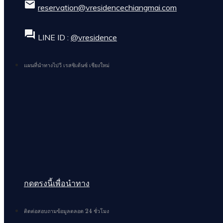
email
reservation@vresidencechiangmai.com
forum
LINE ID :
@vresidence
แผนที่นำทางไปวี เรสซิเด้นซ์ เชียงใหม่
กดตรงนี้เพื่อนำทาง
ติดต่อสอบถามข้อมูลตลอด 24 ชั่วโมง